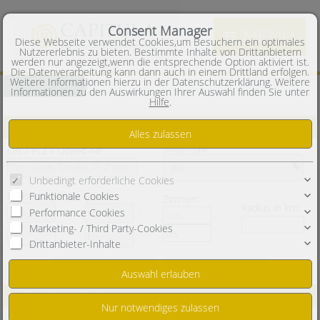
Consent Manager
MENÜ
Diese Webseite verwendet Cookies,um Besuchern ein optimales
Nutzererlebnis zu bieten. Bestimmte Inhalte von Drittanbietern
werden nur angezeigt,wenn die entsprechende Option aktiviert ist.
Die Datenverarbeitung kann dann auch in einem Drittland erfolgen.
Weitere Informationen hierzu in der Datenschutzerklärung. Weitere
Objekt Suche
Informationen zu den Auswirkungen Ihrer Auswahl finden Sie unter
Hilfe
.
Objekt Suche
Objekttyp:
Ort / PLZ / Objekt-Nr.:
Unbedingt erforderliche Cookies
Preis
mtl. Miete
:
Fläche
:
Funktionale Cookies
Zimmer:
Radius in km:
Performance Cookies
-
-
-
Marketing- / Third Party-Cookies
Drittanbieter-Inhalte
Erweiterte Suche