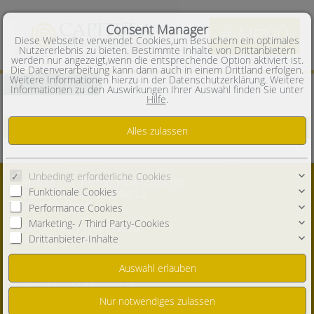
Consent Manager
MENÜ
Diese Webseite verwendet Cookies,um Besuchern ein optimales
Nutzererlebnis zu bieten. Bestimmte Inhalte von Drittanbietern
werden nur angezeigt,wenn die entsprechende Option aktiviert ist.
Die Datenverarbeitung kann dann auch in einem Drittland erfolgen.
Weitere Informationen hierzu in der Datenschutzerklärung. Weitere
Neueste Objekte
Informationen zu den Auswirkungen Ihrer Auswahl finden Sie unter
Hilfe
.
Zur Zeit sind keine Objekte in dieser Rubrik vorhanden.
Unbedingt erforderliche Cookies
Capitula UG (haftungsbeschränkt)
Funktionale Cookies
Eduard-Steinle-strasse 14
70619 Stuttgart
Performance Cookies
Marketing- / Third Party-Cookies
Telefon:
+49 15782211620
info@capitula.eu
Drittanbieter-Inhalte
Steuernummer: 99066/25234
Handelsregisternr.: HRB 801732
USt-IdNr.: 99066/25234
Geschäftsführer: