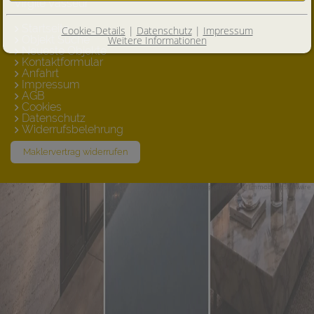
Virgile Vasseur
Startseite
Cookie-Details
|
Datenschutz
|
Impressum
Objekt Suche
Weitere Informationen
Neueste Objekte
Kontaktformular
Anfahrt
Impressum
AGB
Cookies
Datenschutz
Widerrufsbelehrung
Maklervertrag widerrufen
©
immo
professional
Immobiliensoftware