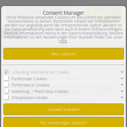
Consent Manager
MENÜ
Diese Webseite verwendet Cookies,um Besuchern ein optimales
Nutzererlebnis zu bieten. Bestimmte Inhalte von Drittanbietern
werden nur angezeigt,wenn die entsprechende Option aktiviert ist.
Die Datenverarbeitung kann dann auch in einem Drittland erfolgen.
Weitere Informationen hierzu in der Datenschutzerklärung. Weitere
Anfahrt
Kontakt
Informationen zu den Auswirkungen Ihrer Auswahl finden Sie unter
Hilfe
.
Anfahrt
Unbedingt erforderliche Cookies
Externe Inhalte
Funktionale Cookies
Performance Cookies
Die an dieser Stelle vorgesehenen Inhalte können aufgrund
Ihrer aktuellen Consent-Einstellungen nicht angezeigt
Marketing- / Third Party-Cookies
werden.
Drittanbieter-Inhalte
Drittanbieter-Inhalte zulassen
Diese Webseite bietet möglicherweise Inhalte oder
Funktionalitäten an, die von Drittanbietern
eigenverantwortlich zur Verfügung gestellt werden. Diese
Drittanbieter können eigene Cookies setzen, z.B. um die