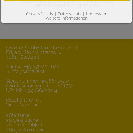
Nutzeraktivität zu verfolgen oder ihre Angebote zu
personalisieren und zu optimieren.
Cookie-Details
|
Datenschutz
|
Impressum
Weitere Informationen
Capitula UG (haftungsbeschränkt)
Eduard-Steinle-strasse 14
70619 Stuttgart
Telefon:
+49 15782211620
info@capitula.eu
Steuernummer: 99066/25234
Handelsregisternr.: HRB 801732
USt-IdNr.: 99066/25234
Geschäftsführer:
Virgile Vasseur
Startseite
Objekt Suche
Neueste Objekte
Kontaktformular