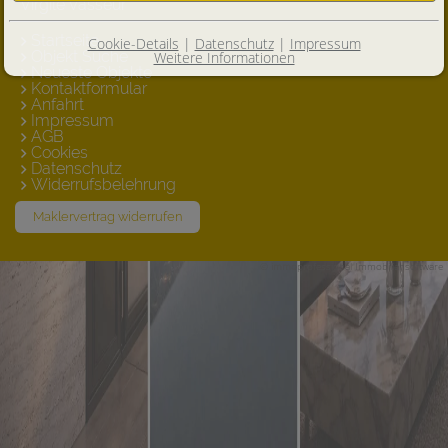
Virgile Vasseur
Startseite
Cookie-Details
|
Datenschutz
|
Impressum
Objekt Suche
Weitere Informationen
Neueste Objekte
Kontaktformular
Anfahrt
Impressum
AGB
Cookies
Datenschutz
Widerrufsbelehrung
Maklervertrag widerrufen
©
immo
professional
Immobiliensoftware