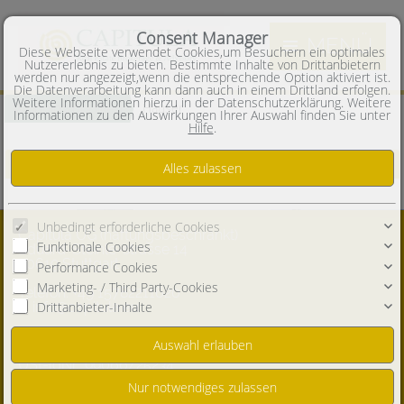
Consent Manager
MENÜ
Diese Webseite verwendet Cookies,um Besuchern ein optimales
Nutzererlebnis zu bieten. Bestimmte Inhalte von Drittanbietern
werden nur angezeigt,wenn die entsprechende Option aktiviert ist.
Die Datenverarbeitung kann dann auch in einem Drittland erfolgen.
Weitere Informationen hierzu in der Datenschutzerklärung. Weitere
Häuser
Wohnimmobilien
Informationen zu den Auswirkungen Ihrer Auswahl finden Sie unter
Hilfe
.
Zur Zeit sind keine Objekte in dieser Rubrik vorhanden.
Unbedingt erforderliche Cookies
Capitula UG (haftungsbeschränkt)
Funktionale Cookies
Eduard-Steinle-strasse 14
70619 Stuttgart
Performance Cookies
Marketing- / Third Party-Cookies
Telefon:
+49 15782211620
info@capitula.eu
Drittanbieter-Inhalte
Steuernummer: 99066/25234
Handelsregisternr.: HRB 801732
USt-IdNr.: 99066/25234
Geschäftsführer: